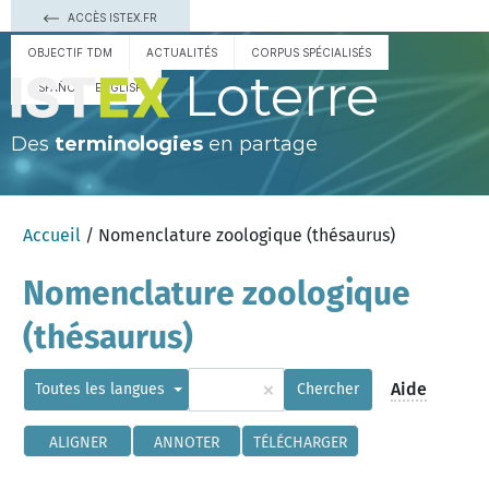
ACCÈS ISTEX.FR
OBJECTIF TDM
ACTUALITÉS
CORPUS SPÉCIALISÉS
Loterre
ESPAÑOL
ENGLISH
Des
terminologies
en partage
Accueil
/ Nomenclature zoologique (thésaurus)
Nomenclature zoologique
(thésaurus)
×
Aide
Toutes les langues
Chercher
ALIGNER
ANNOTER
TÉLÉCHARGER