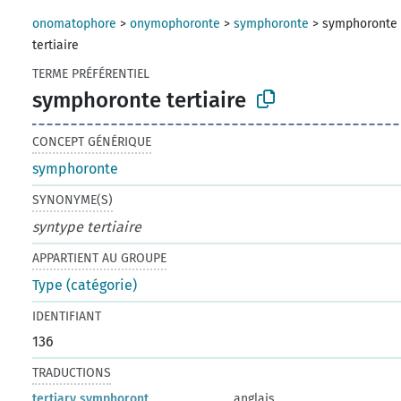
onomatophore
>
onymophoronte
>
symphoronte
>
symphoronte
tertiaire
TERME PRÉFÉRENTIEL
symphoronte tertiaire
CONCEPT GÉNÉRIQUE
symphoronte
SYNONYME(S)
syntype tertiaire
APPARTIENT AU GROUPE
Type (catégorie)
IDENTIFIANT
136
TRADUCTIONS
tertiary symphoront
anglais