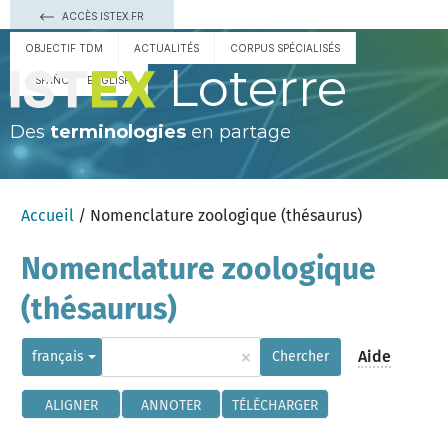
ACCÈS ISTEX.FR
OBJECTIF TDM
ACTUALITÉS
CORPUS SPÉCIALISÉS
Loterre
ESPAÑOL
ENGLISH
Des
terminologies
en partage
Accueil
/ Nomenclature zoologique (thésaurus)
Nomenclature zoologique
(thésaurus)
×
Aide
français
Chercher
ALIGNER
ANNOTER
TÉLÉCHARGER