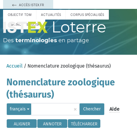
ACCÈS ISTEX.FR
OBJECTIF TDM
ACTUALITÉS
CORPUS SPÉCIALISÉS
Loterre
ESPAÑOL
ENGLISH
Des
terminologies
en partage
Accueil
/ Nomenclature zoologique (thésaurus)
Nomenclature zoologique
(thésaurus)
×
Aide
français
Chercher
ALIGNER
ANNOTER
TÉLÉCHARGER