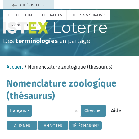
ACCÈS ISTEX.FR
OBJECTIF TDM
ACTUALITÉS
CORPUS SPÉCIALISÉS
Loterre
ESPAÑOL
ENGLISH
Des
terminologies
en partage
Accueil
/ Nomenclature zoologique (thésaurus)
Nomenclature zoologique
(thésaurus)
×
Aide
français
Chercher
ALIGNER
ANNOTER
TÉLÉCHARGER