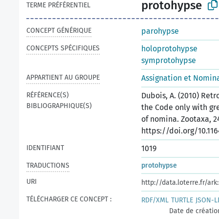
protohypse
TERME PRÉFÉRENTIEL
CONCEPT GÉNÉRIQUE
parohypse
CONCEPTS SPÉCIFIQUES
holoprotohypse
symprotohypse
APPARTIENT AU GROUPE
Assignation et Nomina
RÉFÉRENCE(S)
Dubois, A. (2010) Ret
BIBLIOGRAPHIQUE(S)
the Code only with gr
of nomina. Zootaxa, 24
https://doi.org/10.116
IDENTIFIANT
1019
TRADUCTIONS
protohypse
URI
http://data.loterre.fr/
TÉLÉCHARGER CE CONCEPT :
RDF/XML
TURTLE
JSON-L
Date de créatio