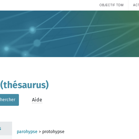
OBJECTIF TDM
AC
(thésaurus)
Aide
hercher
s
parohypse
>
protohypse