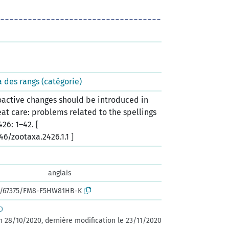
 des rangs (catégorie)
roactive changes should be introduced in
eat care: problems related to the spellings
26: 1–42. [
46/zootaxa.2426.1.1 ]
anglais
ark:/67375/FM8-F5HW81HB-K
D
n 28/10/2020, dernière modification le 23/11/2020