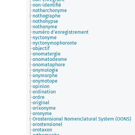
non-identifié
notharchonyme
nothographe
nothohypse
nothonyme
numéro d’enregistrement
nyctonyme
nyctonymophoronte
objectif
onomatergie
onomatodesme
onomatophore
onymologie
onymorphe
onymotope
opinion
ordination
ordre
original
orixonyme
oronyme
Orostensional Nomenclatural System (OONS)
orostensionel
orotaxon