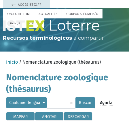
ACCÈS ISTEX.FR
OBJECTIF TDM
ACTUALITÉS
CORPUS SPÉCIALISÉS
Loterre
FRANÇAIS
ENGLISH
Recursos terminológicos
a compartir
Inicio
/ Nomenclature zoologique (thésaurus)
Nomenclature zoologique
(thésaurus)
×
Ayuda
Cualquier lengua
Buscar
MAPEAR
ANOTAR
DESCARGAR