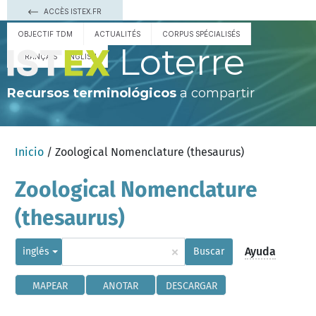
ACCÈS ISTEX.FR
OBJECTIF TDM
ACTUALITÉS
CORPUS SPÉCIALISÉS
Loterre
FRANÇAIS
ENGLISH
Recursos terminológicos
a compartir
Inicio
/ Zoological Nomenclature (thesaurus)
Zoological Nomenclature
(thesaurus)
×
Ayuda
inglés
Buscar
MAPEAR
ANOTAR
DESCARGAR