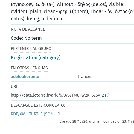
Etymology: G: ἀ- (a-), without - δηλος (delos), visible,
evident, plain, clear - φέρω (phero), I bear - ὄν, ὄντος (o
ontos), being, individual.
NOTA DE ALCANCE
Code: No term
PERTENECE AL GRUPO
Registration (category)
EN OTRAS LENGUAS
adélophoronte
francés
URI
http://data.loterre.fr/ark:/67375/FM8-W2KF625V-Z
DESCARGUE ESTE CONCEPTO:
RDF/XML
TURTLE
JSON-LD
Creado 28/10/20, última modificación 23/11/