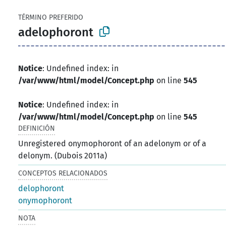
TÉRMINO PREFERIDO
adelophoront
Notice
: Undefined index: in
/var/www/html/model/Concept.php
on line
545
Notice
: Undefined index: in
/var/www/html/model/Concept.php
on line
545
DEFINICIÓN
Unregistered onymophoront of an adelonym or of a
delonym. (Dubois 2011a)
CONCEPTOS RELACIONADOS
delophoront
onymophoront
NOTA