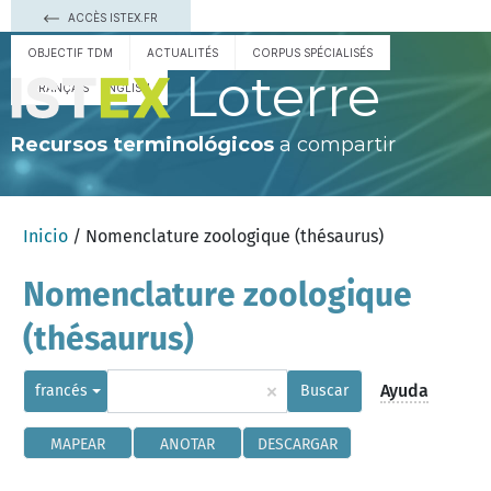
ACCÈS ISTEX.FR
OBJECTIF TDM
ACTUALITÉS
CORPUS SPÉCIALISÉS
Loterre
FRANÇAIS
ENGLISH
Recursos terminológicos
a compartir
Inicio
/ Nomenclature zoologique (thésaurus)
Nomenclature zoologique
(thésaurus)
×
Ayuda
francés
Buscar
MAPEAR
ANOTAR
DESCARGAR