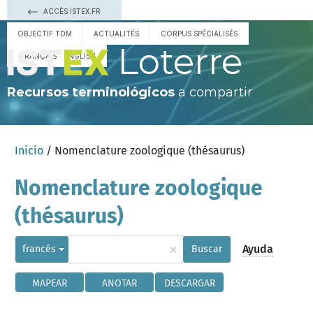
ACCÈS ISTEX.FR
OBJECTIF TDM
ACTUALITÉS
CORPUS SPÉCIALISÉS
Loterre
FRANÇAIS
ENGLISH
Recursos terminológicos
a compartir
Inicio
/ Nomenclature zoologique (thésaurus)
Nomenclature zoologique
(thésaurus)
×
Ayuda
francés
Buscar
MAPEAR
ANOTAR
DESCARGAR