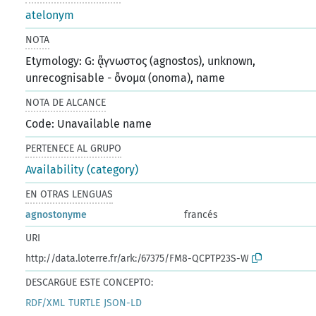
atelonym
NOTA
Etymology: G: ᾄγνωστος (agnostos), unknown,
unrecognisable - ὄνομα (onoma), name
NOTA DE ALCANCE
Code: Unavailable name
PERTENECE AL GRUPO
Availability (category)
EN OTRAS LENGUAS
agnostonyme
francés
URI
http://data.loterre.fr/ark:/67375/FM8-QCPTP23S-W
DESCARGUE ESTE CONCEPTO:
RDF/XML
TURTLE
JSON-LD