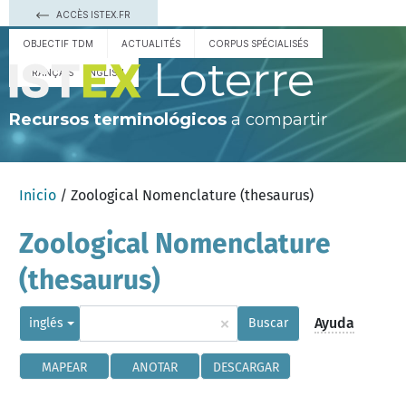
ACCÈS ISTEX.FR
OBJECTIF TDM
ACTUALITÉS
CORPUS SPÉCIALISÉS
Loterre
FRANÇAIS
ENGLISH
Recursos terminológicos
a compartir
Inicio
/ Zoological Nomenclature (thesaurus)
Zoological Nomenclature
(thesaurus)
×
Ayuda
inglés
Buscar
MAPEAR
ANOTAR
DESCARGAR