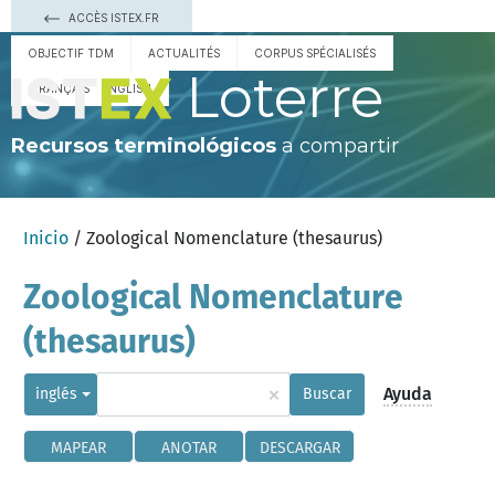
ACCÈS ISTEX.FR
OBJECTIF TDM
ACTUALITÉS
CORPUS SPÉCIALISÉS
Loterre
FRANÇAIS
ENGLISH
Recursos terminológicos
a compartir
Inicio
/ Zoological Nomenclature (thesaurus)
Zoological Nomenclature
(thesaurus)
×
Ayuda
inglés
Buscar
MAPEAR
ANOTAR
DESCARGAR