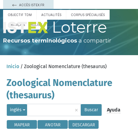
ACCÈS ISTEX.FR
OBJECTIF TDM
ACTUALITÉS
CORPUS SPÉCIALISÉS
Loterre
FRANÇAIS
ENGLISH
Recursos terminológicos
a compartir
Inicio
/ Zoological Nomenclature (thesaurus)
Zoological Nomenclature
(thesaurus)
×
Ayuda
inglés
Buscar
MAPEAR
ANOTAR
DESCARGAR