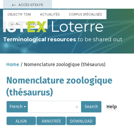
ACCÈS ISTEX.FR
OBJECTIF TDM
ACTUALITÉS
CORPUS SPÉCIALISÉS
Loterre
ESPAÑOL
FRANÇAIS
Terminological resources
to be shared out
Home
/ Nomenclature zoologique (thésaurus)
Nomenclature zoologique
(thésaurus)
×
Help
French
Search
ALIGN
ANNOTATE
DOWNLOAD