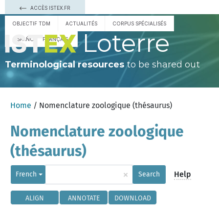
ACCÈS ISTEX.FR
OBJECTIF TDM
ACTUALITÉS
CORPUS SPÉCIALISÉS
Loterre
ESPAÑOL
FRANÇAIS
Terminological resources
to be shared out
Home
/ Nomenclature zoologique (thésaurus)
Nomenclature zoologique
(thésaurus)
×
Help
French
Search
ALIGN
ANNOTATE
DOWNLOAD