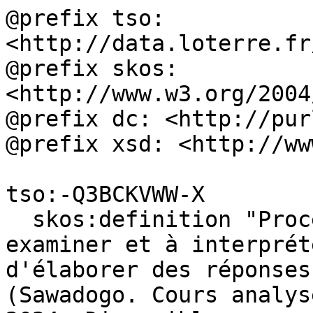
@prefix tso: 
<http://data.loterre.fr
@prefix skos: 
<http://www.w3.org/2004
@prefix dc: <http://pur
@prefix xsd: <http://ww
tso:-Q3BCKVWW-X

  skos:definition "Processus qui consiste à 
examiner et à interprét
d'élaborer des réponses
(Sawadogo. Cours analys