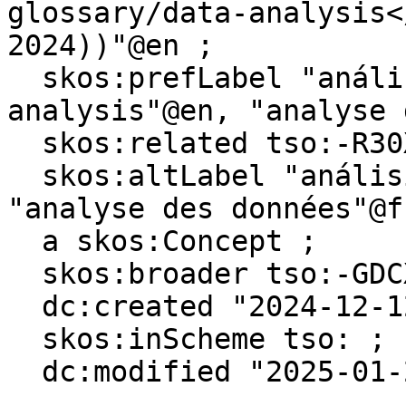
glossary/data-analysis<
2024))"@en ;

  skos:prefLabel "análisis de datos"@es, "data 
analysis"@en, "analyse 
  skos:related tso:-R30X16GJ-L ;

  skos:altLabel "análisis de los datos"@es, 
"analyse des données"@fr
  a skos:Concept ;

  skos:broader tso:-GDCXNW8F-5 ;

  dc:created "2024-12-12"^^xsd:date ;

  skos:inScheme tso: ;

  dc:modified "2025-01-22"^^xsd:date .
