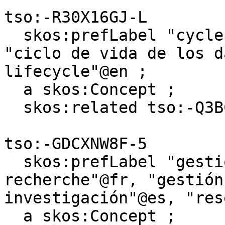
tso:-R30X16GJ-L

  skos:prefLabel "cycle de vie des données"@fr, 
"ciclo de vida de los d
lifecycle"@en ;

  a skos:Concept ;

  skos:related tso:-Q3BCKVWW-X .

tso:-GDCXNW8F-5

  skos:prefLabel "gestion des données de la 
recherche"@fr, "gestión
investigación"@es, "res
  a skos:Concept ;
