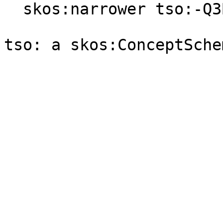
  skos:narrower tso:-Q3BCKVWW-X .
