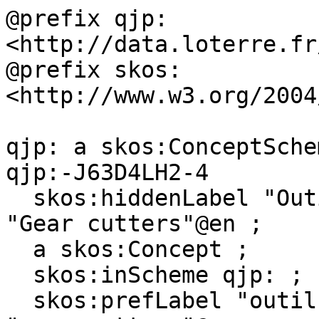
@prefix qjp: 
<http://data.loterre.fr
@prefix skos: 
<http://www.w3.org/2004
qjp: a skos:ConceptSchem
qjp:-J63D4LH2-4

  skos:hiddenLabel "Outil taille engrenage"@fr, 
"Gear cutters"@en ;

  a skos:Concept ;

  skos:inScheme qjp: ;

  skos:prefLabel "outil de taille d'engrenage"@fr, 