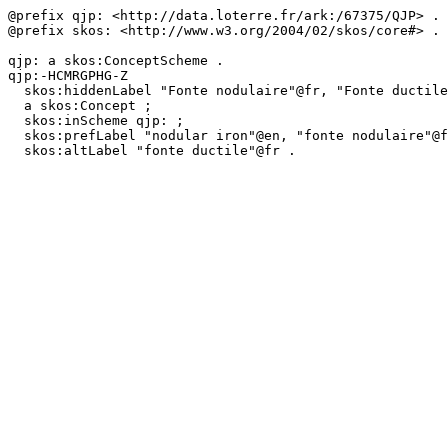
@prefix qjp: <http://data.loterre.fr/ark:/67375/QJP> .

@prefix skos: <http://www.w3.org/2004/02/skos/core#> .

qjp: a skos:ConceptScheme .

qjp:-HCMRGPHG-Z

  skos:hiddenLabel "Fonte nodulaire"@fr, "Fonte ductile"@fr, "Nodular iron"@en ;

  a skos:Concept ;

  skos:inScheme qjp: ;

  skos:prefLabel "nodular iron"@en, "fonte nodulaire"@fr ;

  skos:altLabel "fonte ductile"@fr .
