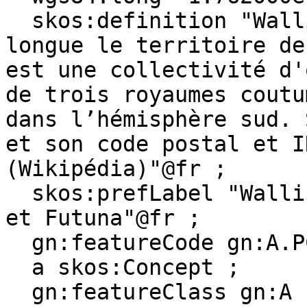
  skos:definition "Wallis-et-Futuna, ou en forme 
longue le territoire de
est une collectivité d'
de trois royaumes coutu
dans l’hémisphère sud. 
et son code postal et IN
(Wikipédia)"@fr ;

  skos:prefLabel "Wallis and Futuna"@en, "Wallis 
et Futuna"@fr ;

  gn:featureCode gn:A.PCLD ;

  a skos:Concept ;

  gn:featureClass gn:A ;
