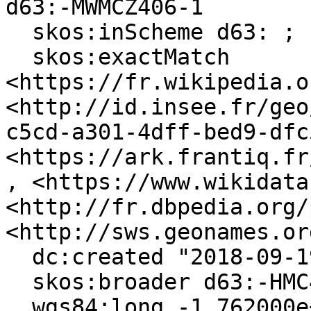
d63:-MWMCZ406-1

  skos:inScheme d63: ;

  skos:exactMatch 
<https://fr.wikipedia.o
<http://id.insee.fr/geo
c5cd-a301-4dff-bed9-dfc
<https://ark.frantiq.fr
, <https://www.wikidata
<http://fr.dbpedia.org/
<http://sws.geonames.or
  dc:created "2018-09-19"^^xsd:date ;

  skos:broader d63:-HMC4PSC0-8 ;

  wgs84:long -1.762000e+2 ;
