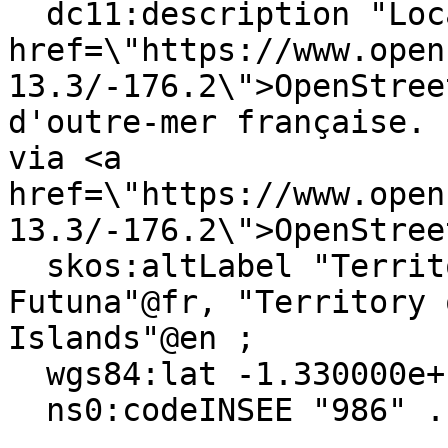
  dc11:description "Locate on <a 
href=\"https://www.open
13.3/-176.2\">OpenStree
d'outre-mer française. 
via <a 
href=\"https://www.open
13.3/-176.2\">OpenStree
  skos:altLabel "Territoire des îles Wallis et 
Futuna"@fr, "Territory 
Islands"@en ;

  wgs84:lat -1.330000e+1 ;

  ns0:codeINSEE "986" .
