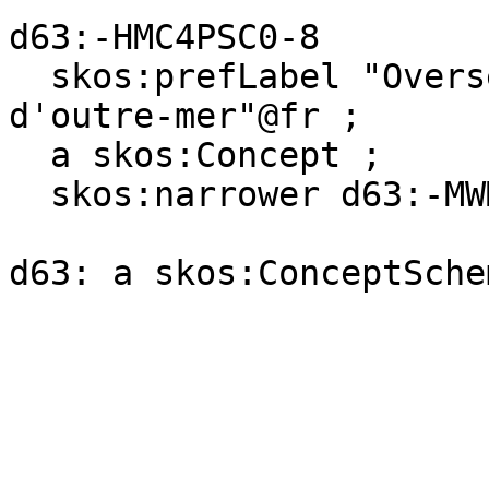
d63:-HMC4PSC0-8

  skos:prefLabel "Overseas France"@en, "France 
d'outre-mer"@fr ;

  a skos:Concept ;

  skos:narrower d63:-MWMCZ406-1 .
