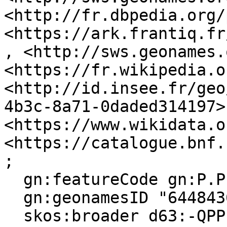
<http://fr.dbpedia.org/
<https://ark.frantiq.fr
, <http://sws.geonames.
<https://fr.wikipedia.o
<http://id.insee.fr/geo
4b3c-8a71-0daded314197>,
<https://www.wikidata.o
<https://catalogue.bnf.
;

  gn:featureCode gn:P.PPL, gn:A.ADM4 ;

  gn:geonamesID "6448436", "3029010" ;

  skos:broader d63:-QPPL0W91-D ;
