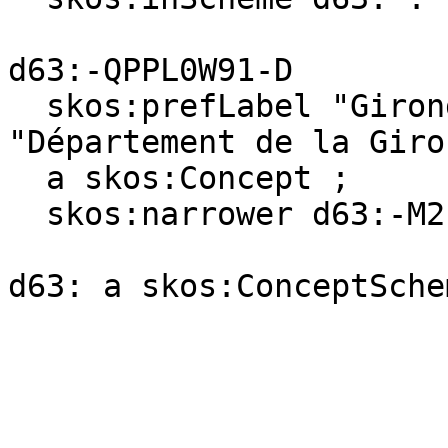
d63:-QPPL0W91-D

  skos:prefLabel "Gironde (department)"@en, 
"Département de la Giro
  a skos:Concept ;

  skos:narrower d63:-M2PPN84H-J .
