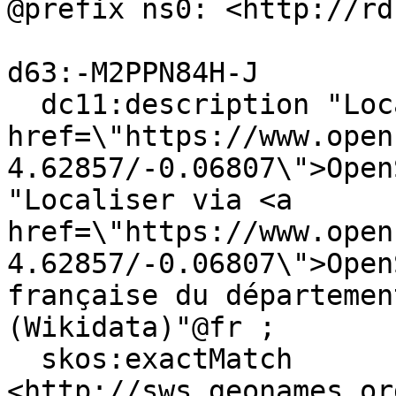
@prefix ns0: <http://rd
d63:-M2PPN84H-J

  dc11:description "Locate on <a 
href=\"https://www.open
4.62857/-0.06807\">Open
"Localiser via <a 
href=\"https://www.open
4.62857/-0.06807\">Open
française du départemen
(Wikidata)"@fr ;

  skos:exactMatch 
<http://sws.geonames.or