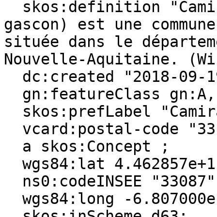
  skos:definition "Camiran (graphie identique en 
gascon) est une commune
située dans le départem
Nouvelle-Aquitaine. (Wi
  dc:created "2018-09-19"^^xsd:date ;

  gn:featureClass gn:A, gn:P ;

  skos:prefLabel "Camiran"@en, "Camiran"@fr ;

  vcard:postal-code "33190" ;

  a skos:Concept ;

  wgs84:lat 4.462857e+1 ;

  ns0:codeINSEE "33087" ;

  wgs84:long -6.807000e-2 ;

  skos:inScheme d63: .
