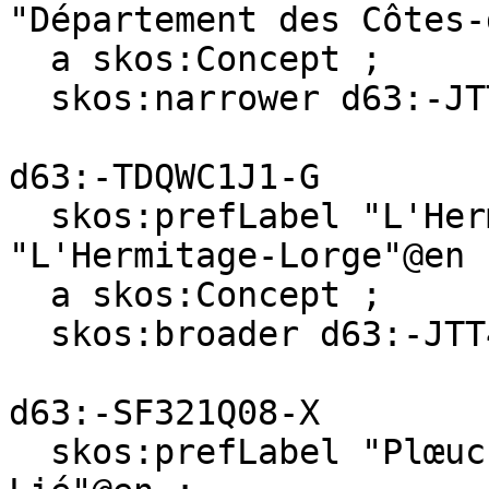
"Département des Côtes-
  a skos:Concept ;

  skos:narrower d63:-JTT4FQD2-4 .

d63:-TDQWC1J1-G

  skos:prefLabel "L'Hermitage-Lorge"@fr, 
"L'Hermitage-Lorge"@en ;
  a skos:Concept ;

  skos:broader d63:-JTT4FQD2-4 .

d63:-SF321Q08-X

  skos:prefLabel "Plœuc-sur-Lié"@fr, "Plœuc-sur-