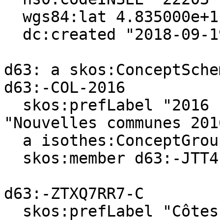
  wgs84:lat 4.835000e+1 ;

  dc:created "2018-09-19"^^xsd:date .

d63: a skos:ConceptSchem
d63:-COL-2016

  skos:prefLabel "2016 new communes"@en, 
"Nouvelles communes 201
  a isothes:ConceptGroup ;

  skos:member d63:-JTT4FQD2-4 .

d63:-ZTXQ7RR7-C

  skos:prefLabel "Côtes-d'Armor (department)"@en, 