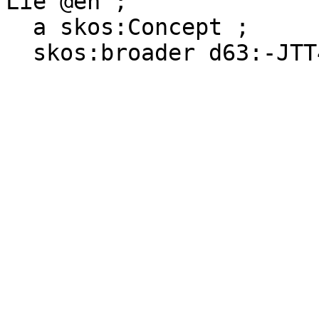
Lié"@en ;

  a skos:Concept ;

  skos:broader d63:-JTT4FQD2-4 .
