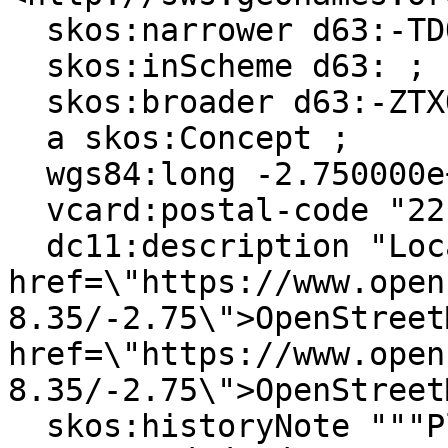
  skos:narrower d63:-TDQWC1J1-G, d63:-SF321Q08-X ;

  skos:inScheme d63: ;

  skos:broader d63:-ZTXQ7RR7-C ;

  a skos:Concept ;

  wgs84:long -2.750000e+0 ;

  vcard:postal-code "22150" ;

  dc11:description "Localiser via <a 
href=\"https://www.open
8.35/-2.75\">OpenStreet
href=\"https://www.open
8.35/-2.75\">OpenStreet
  skos:historyNote """Plœuc-sur-Lié devient 