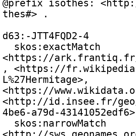
@prefix isothes: <http:
thes#> .

d63:-JTT4FQD2-4

  skos:exactMatch 
<https://ark.frantiq.fr
, <https://fr.wikipedia
L%27Hermitage>, 
<https://www.wikidata.o
<http://id.insee.fr/geo
4be6-a79d-43141052edf6> 
  skos:narrowMatch 
<http://sws.geonames.or