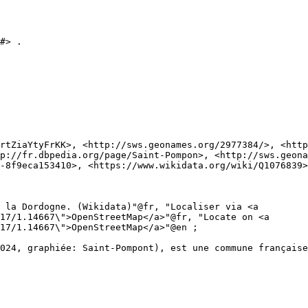
#> .

p://fr.dbpedia.org/page/Saint-Pompon>, <http://sws.geona
-8f9eca153410>, <https://www.wikidata.org/wiki/Q1076839>
17/1.14667\">OpenStreetMap</a>"@fr, "Locate on <a 
17/1.14667\">OpenStreetMap</a>"@en ;
