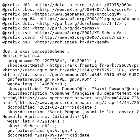
@prefix d63: <http://data.loterre.fr/ark:/67375/D63> .

@prefix skos: <http://www.w3.org/2004/02/skos/core#> .

@prefix gn: <https://www.geonames.org/ontology#> .

@prefix wgs84: <http://www.w3.org/2003/01/geo/wgs84_pos
@prefix dc11: <http://purl.org/dc/elements/1.1/> .

@prefix dc: <http://purl.org/dc/terms/> .

@prefix xsd: <http://www.w3.org/2001/XMLSchema#> .

@prefix vcard: <http://www.w3.org/2006/vcard/ns#> .

@prefix ns0: <http://rdf.insee.fr/def/geo#> .

d63: a skos:ConceptScheme .

d63:-CJM8W1TD-4

  gn:geonamesID "2977384", "6429611" ;

  skos:exactMatch <https://ark.frantiq.fr/ark:/26678/pcrtZiaYtyFrKK>, <http://sws.geonames.org/2977384/>, <https://fr.wikipedia.org/wiki/Saint-Pompon>, 
<https://catalogue.bnf.fr/ark:/12148/cb152521318>, <htt
<http://id.insee.fr/geo/commune/03fcd845-6510-4748-9d57
  gn:featureCode gn:P.PPL, gn:A.ADM4 ;

  wgs84:long 1.146670e+0 ;

  skos:prefLabel "Saint-Pompon"@fr, "Saint-Pompon"@en ;

  dc11:description "Commune française du département de la Dordogne. (Wikidata)"@fr, "Localiser via <a 
href=\"https://www.openstreetbrowser.org/#map=14/44.726
href=\"https://www.openstreetbrowser.org/#map=14/44.726
  dc:modified "2021-02-21"^^xsd:date ;

  skos:definition "Saint-Pompon (avant le 1er janvier 2024, graphiée: Saint-Pompont), est une commune française située dans le département de la Dordogne, en région 
Nouvelle-Aquitaine. (Wikipédia)"@fr ;

  wgs84:lat 4.472617e+1 ;

  skos:inScheme d63: ;

  gn:featureClass gn:A, gn:P ;

  dc:created "2018-09-19"^^xsd:date ;
