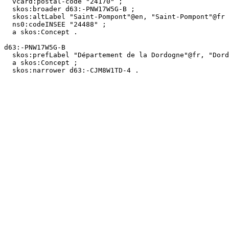
  vcard:postal-code "24170" ;

  skos:broader d63:-PNW17W5G-B ;

  skos:altLabel "Saint-Pompont"@en, "Saint-Pompont"@fr ;

  ns0:codeINSEE "24488" ;

  a skos:Concept .

d63:-PNW17W5G-B

  skos:prefLabel "Département de la Dordogne"@fr, "Dordogne (department)"@en ;

  a skos:Concept ;

  skos:narrower d63:-CJM8W1TD-4 .
