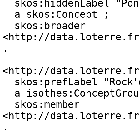
  skos:hiddenLabel "Ponce"@fr, "Pumice"@en ;

  a skos:Concept ;

  skos:broader 
<http://data.loterre.fr
.

<http://data.loterre.fr
  skos:prefLabel "Rock"@en, "Roche"@fr ;

  a isothes:ConceptGroup, skos:Collection ;

  skos:member 
<http://data.loterre.fr
.
