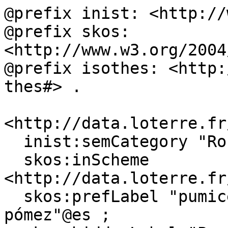
@prefix inist: <http://
@prefix skos: 
<http://www.w3.org/2004
@prefix isothes: <http:
thes#> .

<http://data.loterre.fr
  inist:semCategory "Roche"@fr, "Rock"@en ;

  skos:inScheme 
<http://data.loterre.fr
  skos:prefLabel "pumice"@en, "ponce"@fr, "piedra 
pómez"@es ;
