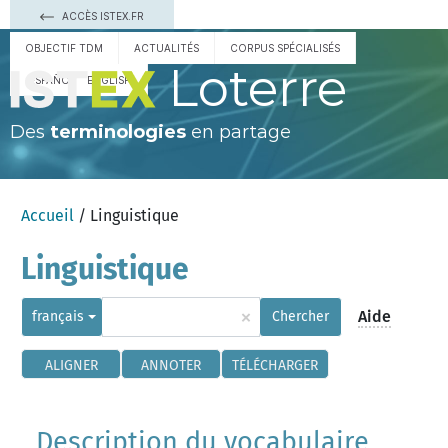
ACCÈS ISTEX.FR
OBJECTIF TDM
ACTUALITÉS
CORPUS SPÉCIALISÉS
Loterre
ESPAÑOL
ENGLISH
Des
terminologies
en partage
Accueil
/ Linguistique
Linguistique
×
Aide
français
Chercher
ALIGNER
ANNOTER
TÉLÉCHARGER
Description du vocabulaire