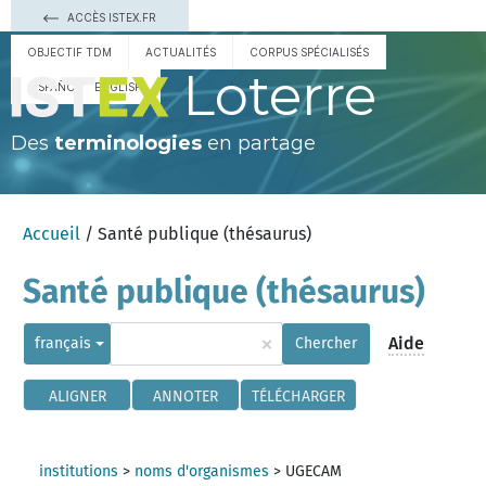
ACCÈS ISTEX.FR
OBJECTIF TDM
ACTUALITÉS
CORPUS SPÉCIALISÉS
Loterre
ESPAÑOL
ENGLISH
Des
terminologies
en partage
Accueil
/ Santé publique (thésaurus)
Santé publique (thésaurus)
×
Aide
français
Chercher
ALIGNER
ANNOTER
TÉLÉCHARGER
institutions
>
noms d'organismes
>
UGECAM