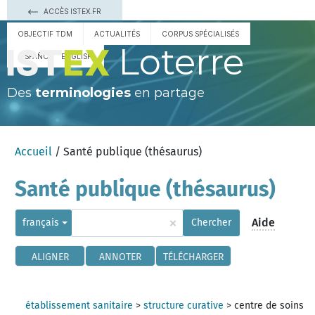
ACCÈS ISTEX.FR
OBJECTIF TDM
ACTUALITÉS
CORPUS SPÉCIALISÉS
Loterre
ESPAÑOL
ENGLISH
Des
terminologies
en partage
Accueil
/ Santé publique (thésaurus)
Santé publique (thésaurus)
×
Aide
français
Chercher
ALIGNER
ANNOTER
TÉLÉCHARGER
établissement sanitaire
>
structure curative
>
centre de soins