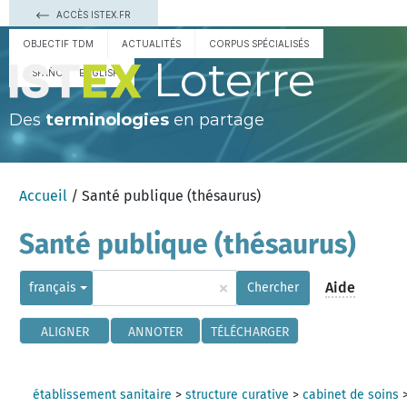
ACCÈS ISTEX.FR
OBJECTIF TDM
ACTUALITÉS
CORPUS SPÉCIALISÉS
Loterre
ESPAÑOL
ENGLISH
Des
terminologies
en partage
Accueil
/ Santé publique (thésaurus)
Santé publique (thésaurus)
×
Aide
français
Chercher
ALIGNER
ANNOTER
TÉLÉCHARGER
établissement sanitaire
>
structure curative
>
cabinet de soins