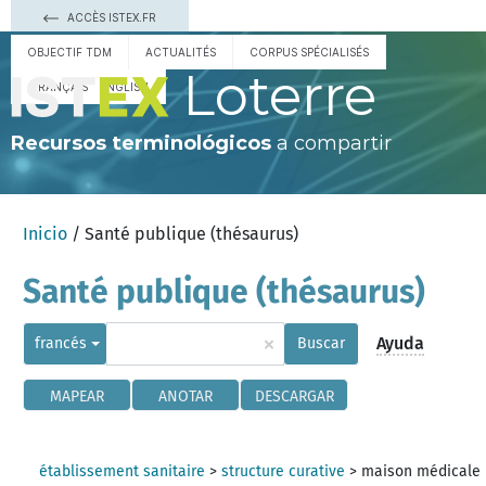
ACCÈS ISTEX.FR
OBJECTIF TDM
ACTUALITÉS
CORPUS SPÉCIALISÉS
Loterre
FRANÇAIS
ENGLISH
Recursos terminológicos
a compartir
Inicio
/ Santé publique (thésaurus)
Santé publique (thésaurus)
×
Ayuda
francés
Buscar
MAPEAR
ANOTAR
DESCARGAR
établissement sanitaire
>
structure curative
>
maison médicale