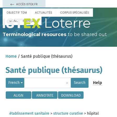
ACCÈS ISTEX.FR
OBJECTIF TDM
ACTUALITÉS
CORPUS SPÉCIALISÉS
Loterre
ESPAÑOL
FRANÇAIS
Terminological resources
to be shared out
Home
/ Santé publique (thésaurus)
Santé publique (thésaurus)
×
Help
French
Search
ALIGN
ANNOTATE
DOWNLOAD
établissement sanitaire
>
structure curative
>
hôpital