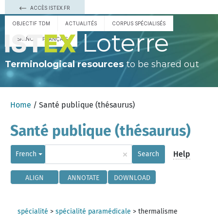
ACCÈS ISTEX.FR
OBJECTIF TDM
ACTUALITÉS
CORPUS SPÉCIALISÉS
Loterre
ESPAÑOL
FRANÇAIS
Terminological resources
to be shared out
Home
/ Santé publique (thésaurus)
Santé publique (thésaurus)
×
Help
French
Search
ALIGN
ANNOTATE
DOWNLOAD
spécialité
>
spécialité paramédicale
>
thermalisme