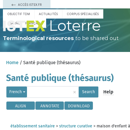
ACCÈS ISTEX.FR
OBJECTIF TDM
ACTUALITÉS
CORPUS SPÉCIALISÉS
Loterre
ESPAÑOL
FRANÇAIS
Terminological resources
to be shared out
Home
/ Santé publique (thésaurus)
Santé publique (thésaurus)
×
Help
French
Search
ALIGN
ANNOTATE
DOWNLOAD
établissement sanitaire
>
structure curative
>
maison d'enfant 