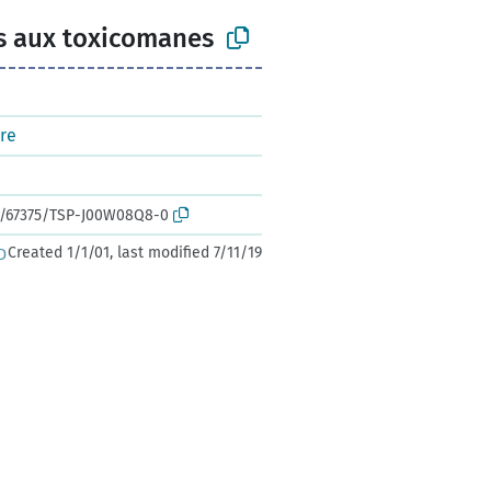
ns aux toxicomanes
re
rk:/67375/TSP-J00W08Q8-0
Created 1/1/01, last modified 7/11/19
D