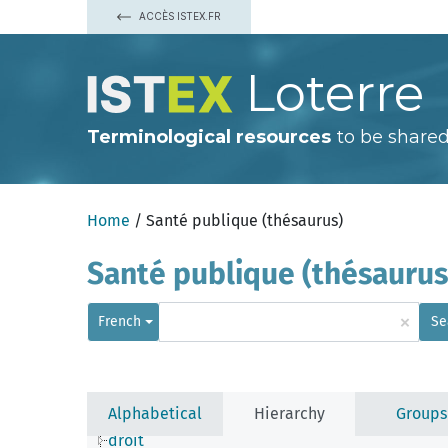
ACCÈS ISTEX.FR
Loterre
Terminological resources
to be shared
Home
/ Santé publique (thésaurus)
Santé publique (thésaurus
×
French
Se
alimentation
anatomie
autres sciences de l'homme
chimie
comptabilité nationale
Alphabetical
Hierarchy
Groups
démographie
droit