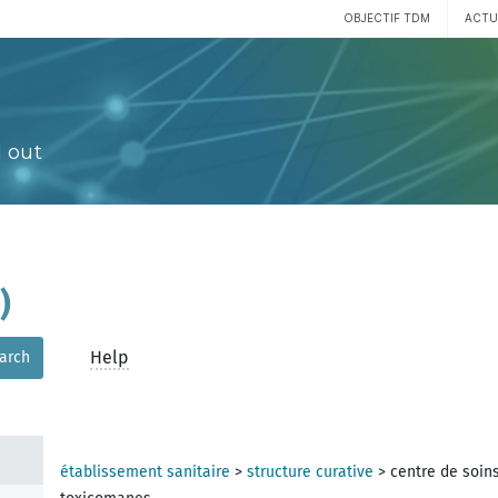
OBJECTIF TDM
ACTU
 out
)
Help
arch
établissement sanitaire
>
structure curative
>
centre de soin