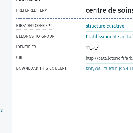
toxicomanes
centre de soi
PREFERRED TERM
BROADER CONCEPT
structure curative
BELONGS TO GROUP
Etablissement sanitai
IDENTIFIER
11_5_4
URI
http://data.loterre.fr/a
DOWNLOAD THIS CONCEPT:
RDF/XML
TURTLE
JSON-L
le