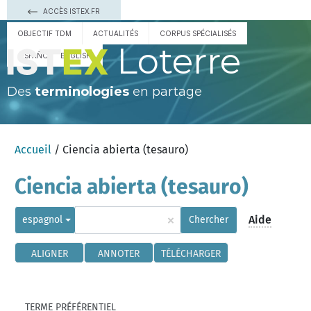
ACCÈS ISTEX.FR
OBJECTIF TDM
ACTUALITÉS
CORPUS SPÉCIALISÉS
Loterre
ESPAÑOL
ENGLISH
Des
terminologies
en partage
Accueil
/ Ciencia abierta (tesauro)
Ciencia abierta (tesauro)
×
Aide
espagnol
Chercher
ALIGNER
ANNOTER
TÉLÉCHARGER
TERME PRÉFÉRENTIEL