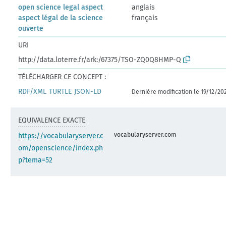
open science legal aspect
anglais
aspect légal de la science
français
ouverte
URI
http://data.loterre.fr/ark:/67375/TSO-ZQ0Q8HMP-Q
TÉLÉCHARGER CE CONCEPT :
RDF/XML
TURTLE
JSON-LD
Dernière modification le 19/12/20
EQUIVALENCE EXACTE
vocabularyserver.com
https://vocabularyserver.c
om/openscience/index.ph
p?tema=52