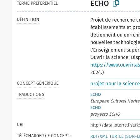
ECHO
TERME PRÉFÉRENTIEL
DÉFINITION
Projet de recherche c
établissements et proj
détiennent ou enrichi
nouvelles technologie
l'Enseignement supéri
Ouvrir la science. Dis
https://www.ouvrirlas
2024.)
CONCEPT GÉNÉRIQUE
projet pour la scienc
TRADUCTIONS
ECHO
European Cultural Herit
ECHO
proyecto ECHO
URI
http://data.loterre.fr/a
TÉLÉCHARGER CE CONCEPT :
RDF/XML
TURTLE
JSON-L