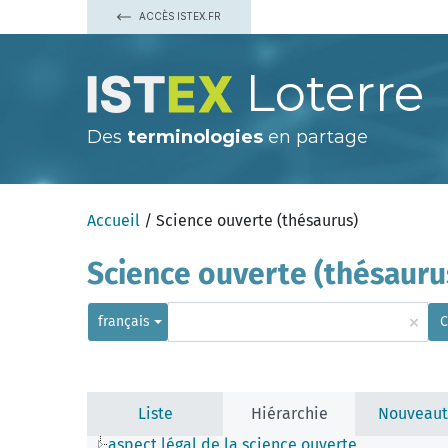
ACCÈS ISTEX.FR
Loterre
Des
terminologies
en partage
Accueil
/ Science ouverte (thésaurus)
Science ouverte (thésauru
×
français
C
Liste
Hiérarchie
Nouveaut
aspect légal de la science ouverte