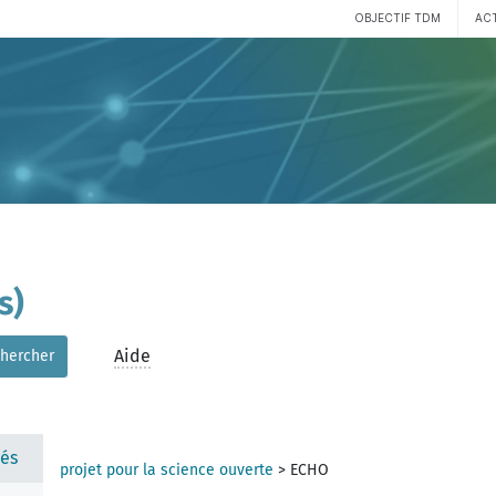
OBJECTIF TDM
AC
s)
Aide
hercher
és
projet pour la science ouverte
>
ECHO