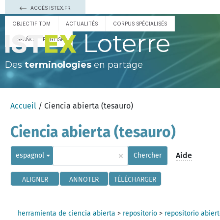
ACCÈS ISTEX.FR
OBJECTIF TDM
ACTUALITÉS
CORPUS SPÉCIALISÉS
Loterre
ESPAÑOL
ENGLISH
Des
terminologies
en partage
Accueil
/ Ciencia abierta (tesauro)
Ciencia abierta (tesauro)
×
Aide
espagnol
Chercher
ALIGNER
ANNOTER
TÉLÉCHARGER
herramienta de ciencia abierta
>
repositorio
>
repositorio abier