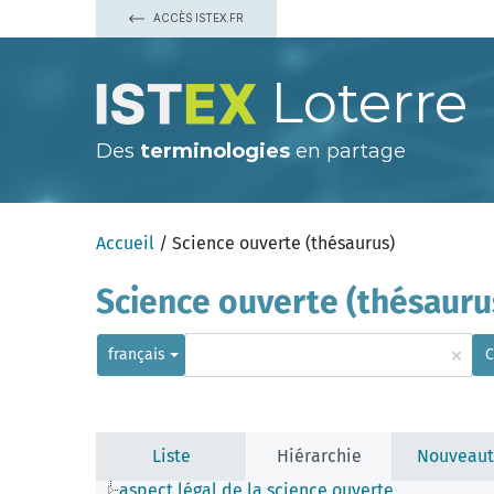
ACCÈS ISTEX.FR
Loterre
Des
terminologies
en partage
Accueil
/ Science ouverte (thésaurus)
Science ouverte (thésauru
×
français
C
Liste
Hiérarchie
Nouveaut
aspect légal de la science ouverte