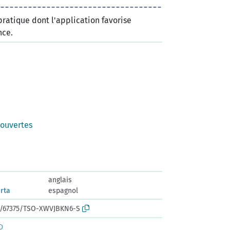
ratique dont l'application favorise
nce.
ouvertes
anglais
erta
espagnol
rk:/67375/TSO-XWVJBKN6-S
D