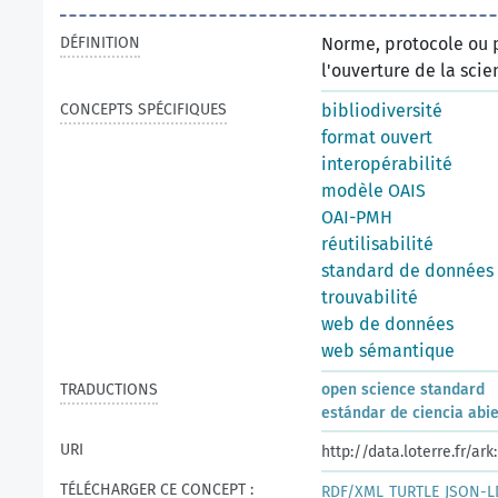
DÉFINITION
Norme, protocole ou p
l'ouverture de la scie
CONCEPTS SPÉCIFIQUES
bibliodiversité
format ouvert
interopérabilité
modèle OAIS
OAI-PMH
réutilisabilité
standard de données 
trouvabilité
web de données
web sémantique
TRADUCTIONS
open science standard
estándar de ciencia abi
URI
http://data.loterre.fr/a
TÉLÉCHARGER CE CONCEPT :
RDF/XML
TURTLE
JSON-L