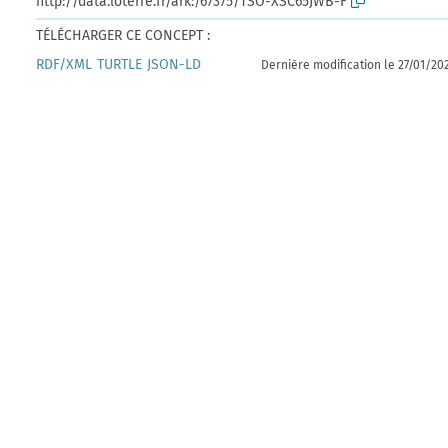
http://data.loterre.fr/ark:/67375/TSO-XSC65JWB-F
TÉLÉCHARGER CE CONCEPT :
RDF/XML
TURTLE
JSON-LD
Dernière modification le 27/01/20