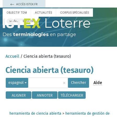
ACCÈS ISTEX.FR
OBJECTIF TDM
ACTUALITÉS
CORPUS SPÉCIALISÉS
Loterre
ESPAÑOL
ENGLISH
Des
terminologies
en partage
Accueil
/ Ciencia abierta (tesauro)
Ciencia abierta (tesauro)
×
Aide
espagnol
Chercher
ALIGNER
ANNOTER
TÉLÉCHARGER
herramienta de ciencia abierta
>
herramienta de gestión de