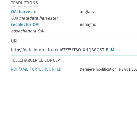
TRADUCTIONS
OAI harvester
anglais
OAI metadata harvester
recolector OAI
espagnol
cosechadora OAI
URI
http://data.loterre.fr/ark:/67375/TSO-XHQSGQST-B
TÉLÉCHARGER CE CONCEPT :
RDF/XML
TURTLE
JSON-LD
Dernière modification le 27/01/20