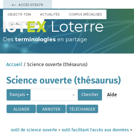
ACCÈS ISTEX.FR
OBJECTIF TDM
ACTUALITÉS
CORPUS SPÉCIALISÉS
Loterre
ESPAÑOL
ENGLISH
Des
terminologies
en partage
Accueil
/ Science ouverte (thésaurus)
Science ouverte (thésaurus)
×
Aide
français
Chercher
ALIGNER
ANNOTER
TÉLÉCHARGER
outil de science ouverte
>
outil facilitant l'accès aux données
>