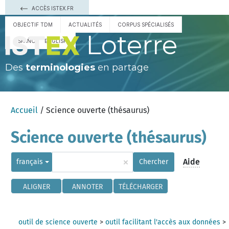
ACCÈS ISTEX.FR
OBJECTIF TDM
ACTUALITÉS
CORPUS SPÉCIALISÉS
Loterre
ESPAÑOL
ENGLISH
Des
terminologies
en partage
Accueil
/ Science ouverte (thésaurus)
Science ouverte (thésaurus)
×
Aide
français
Chercher
ALIGNER
ANNOTER
TÉLÉCHARGER
outil de science ouverte
>
outil facilitant l'accès aux données
>