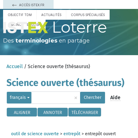
ACCÈS ISTEX.FR
OBJECTIF TDM
ACTUALITÉS
CORPUS SPÉCIALISÉS
Loterre
ESPAÑOL
ENGLISH
Des
terminologies
en partage
Accueil
/ Science ouverte (thésaurus)
Science ouverte (thésaurus)
×
Aide
français
Chercher
ALIGNER
ANNOTER
TÉLÉCHARGER
outil de science ouverte
>
entrepôt
>
entrepôt ouvert