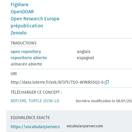
Figshare
OpenDOAR
Open Research Europe
prépublication
Zenodo
TRADUCTIONS
open repository
anglais
repositorio abierto
espagnol
almacén abierto
URI
http://data.loterre.fr/ark:/67375/TSO-W9KRS5Q3-6
TÉLÉCHARGER CE CONCEPT :
RDF/XML
TURTLE
JSON-LD
Dernière modification le 08/01/20
EQUIVALENCE EXACTE
vocabularyserver.com
https://vocabularyserver.c