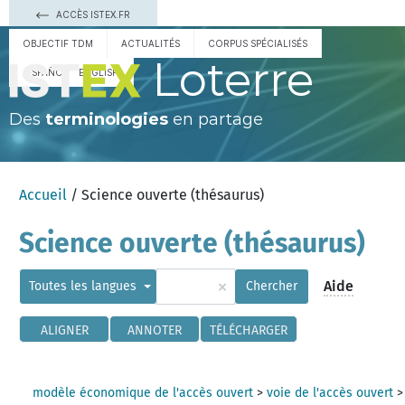
ACCÈS ISTEX.FR
OBJECTIF TDM
ACTUALITÉS
CORPUS SPÉCIALISÉS
Loterre
ESPAÑOL
ENGLISH
Des
terminologies
en partage
Accueil
/ Science ouverte (thésaurus)
Science ouverte (thésaurus)
×
Aide
Toutes les langues
Chercher
ALIGNER
ANNOTER
TÉLÉCHARGER
modèle économique de l'accès ouvert
>
voie de l'accès ouvert
>