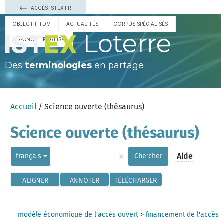
ACCÈS ISTEX.FR
OBJECTIF TDM
ACTUALITÉS
CORPUS SPÉCIALISÉS
Loterre
ESPAÑOL
ENGLISH
Des
terminologies
en partage
Accueil
/ Science ouverte (thésaurus)
Science ouverte (thésaurus)
×
Aide
français
Chercher
ALIGNER
ANNOTER
TÉLÉCHARGER
modèle économique de l'accès ouvert
>
financement de l'accès