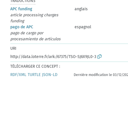
TRADUCTIONS
APC funding
anglais
article processing charges
funding
pago de APC
espagnol
pago de cargo por
procesamiento de artículos
URI
http://data.loterre.fr/ark:/67375/TSO-SJ6X9JL0-3
TÉLÉCHARGER CE CONCEPT :
RDF/XML
TURTLE
JSON-LD
Dernière modification le 03/12/20