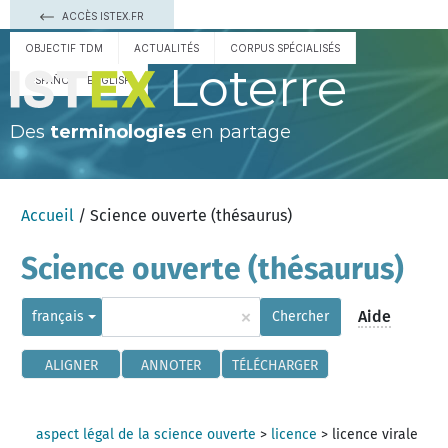
ACCÈS ISTEX.FR
OBJECTIF TDM
ACTUALITÉS
CORPUS SPÉCIALISÉS
Loterre
ESPAÑOL
ENGLISH
Des
terminologies
en partage
Accueil
/ Science ouverte (thésaurus)
Science ouverte (thésaurus)
×
Aide
français
Chercher
ALIGNER
ANNOTER
TÉLÉCHARGER
aspect légal de la science ouverte
>
licence
>
licence virale