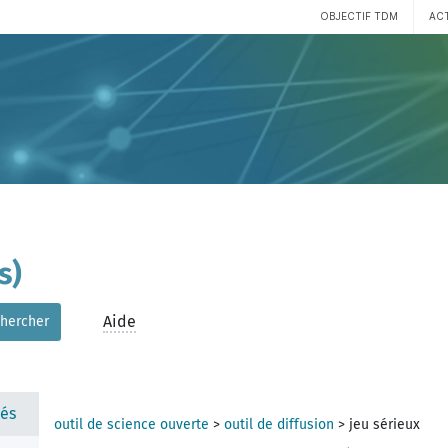
OBJECTIF TDM
AC
s)
Aide
hercher
és
outil de science ouverte
>
outil de diffusion
>
jeu sérieux