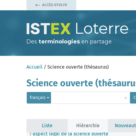
ACCÈS ISTEX.FR
Loterre
Des
terminologies
en partage
Accueil
/ Science ouverte (thésaurus)
Science ouverte (thésauru
×
français
C
Liste
Hiérarchie
Nouveaut
aspect légal de la science ouverte