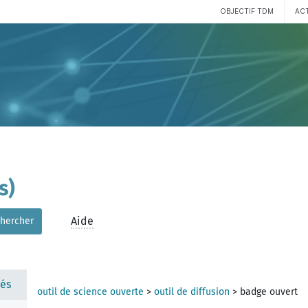
OBJECTIF TDM
AC
s)
Aide
hercher
és
outil de science ouverte
>
outil de diffusion
>
badge ouvert