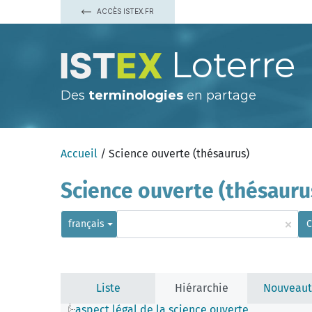
ACCÈS ISTEX.FR
Loterre
Des
terminologies
en partage
Accueil
/ Science ouverte (thésaurus)
Science ouverte (thésauru
×
français
C
Liste
Hiérarchie
Nouveaut
aspect légal de la science ouverte