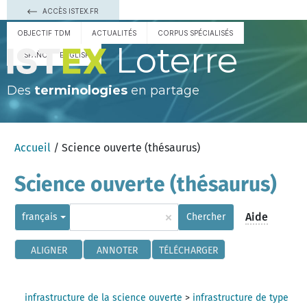
ACCÈS ISTEX.FR
OBJECTIF TDM
ACTUALITÉS
CORPUS SPÉCIALISÉS
Loterre
ESPAÑOL
ENGLISH
Des
terminologies
en partage
Accueil
/ Science ouverte (thésaurus)
Science ouverte (thésaurus)
×
Aide
français
Chercher
ALIGNER
ANNOTER
TÉLÉCHARGER
infrastructure de la science ouverte
>
infrastructure de type