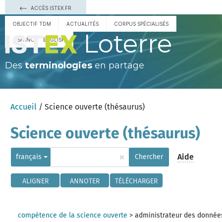
ACCÈS ISTEX.FR
OBJECTIF TDM
ACTUALITÉS
CORPUS SPÉCIALISÉS
Loterre
ESPAÑOL
ENGLISH
Des
terminologies
en partage
Accueil
/ Science ouverte (thésaurus)
Science ouverte (thésaurus)
×
Aide
français
Chercher
ALIGNER
ANNOTER
TÉLÉCHARGER
compétence de la science ouverte
>
administrateur des donnée