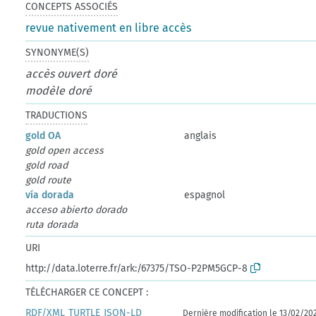
CONCEPTS ASSOCIÉS
revue nativement en libre accès
SYNONYME(S)
accès ouvert doré
modèle doré
TRADUCTIONS
gold OA
anglais
gold open access
gold road
gold route
vía dorada
espagnol
acceso abierto dorado
ruta dorada
URI
http://data.loterre.fr/ark:/67375/TSO-P2PM5GCP-8
TÉLÉCHARGER CE CONCEPT :
RDF/XML
TURTLE
JSON-LD
Dernière modification le 13/02/20