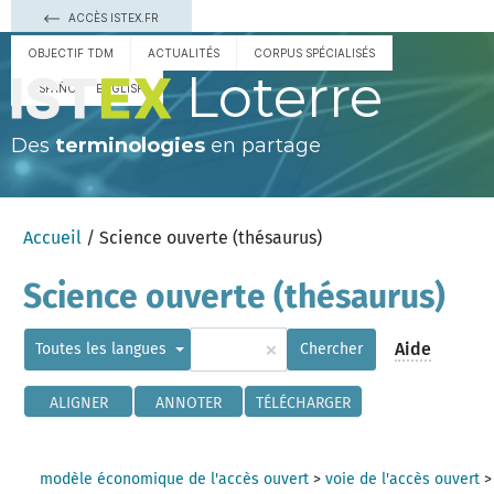
ACCÈS ISTEX.FR
OBJECTIF TDM
ACTUALITÉS
CORPUS SPÉCIALISÉS
Loterre
ESPAÑOL
ENGLISH
Des
terminologies
en partage
Accueil
/ Science ouverte (thésaurus)
Science ouverte (thésaurus)
×
Aide
Toutes les langues
Chercher
ALIGNER
ANNOTER
TÉLÉCHARGER
modèle économique de l'accès ouvert
>
voie de l'accès ouvert
>