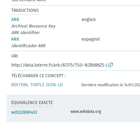
TRADUCTIONS
ARK
anglais
Archival Resource Key
ARK identifiier
ARK
espagnol
identificador ARK
URI
http://data.loterre.fr/ark:/67375/TSO-NZB6R6Z5-J
TÉLÉCHARGER CE CONCEPT :
RDF/XML
TURTLE
JSON-LD
Dernière modification le 14/01/20
EQUIVALENCE EXACTE
www.wikidata.org
wd:Q2860403