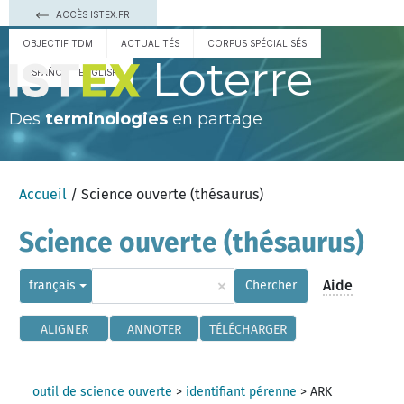
ACCÈS ISTEX.FR
OBJECTIF TDM
ACTUALITÉS
CORPUS SPÉCIALISÉS
Loterre
ESPAÑOL
ENGLISH
Des
terminologies
en partage
Accueil
/ Science ouverte (thésaurus)
Science ouverte (thésaurus)
×
Aide
français
Chercher
ALIGNER
ANNOTER
TÉLÉCHARGER
outil de science ouverte
>
identifiant pérenne
>
ARK