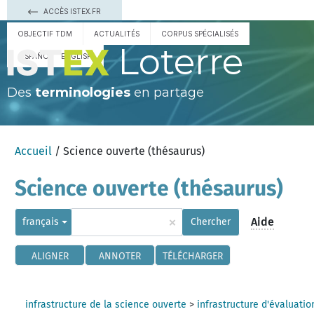
ACCÈS ISTEX.FR
OBJECTIF TDM
ACTUALITÉS
CORPUS SPÉCIALISÉS
Loterre
ESPAÑOL
ENGLISH
Des
terminologies
en partage
Accueil
/ Science ouverte (thésaurus)
Science ouverte (thésaurus)
×
Aide
français
Chercher
ALIGNER
ANNOTER
TÉLÉCHARGER
infrastructure de la science ouverte
>
infrastructure d'évaluatio