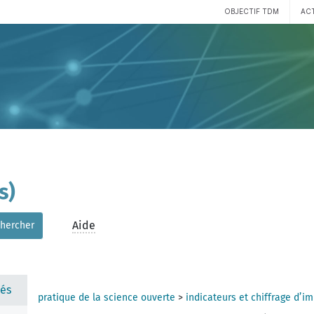
OBJECTIF TDM
AC
s)
Aide
hercher
és
pratique de la science ouverte
>
indicateurs et chiffrage d’i