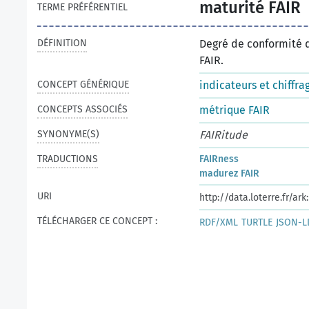
maturité FAIR
TERME PRÉFÉRENTIEL
DÉFINITION
Degré de conformité d
FAIR.
CONCEPT GÉNÉRIQUE
indicateurs et chiffr
CONCEPTS ASSOCIÉS
métrique FAIR
SYNONYME(S)
FAIRitude
TRADUCTIONS
FAIRness
madurez FAIR
URI
http://data.loterre.fr/a
TÉLÉCHARGER CE CONCEPT :
RDF/XML
TURTLE
JSON-L